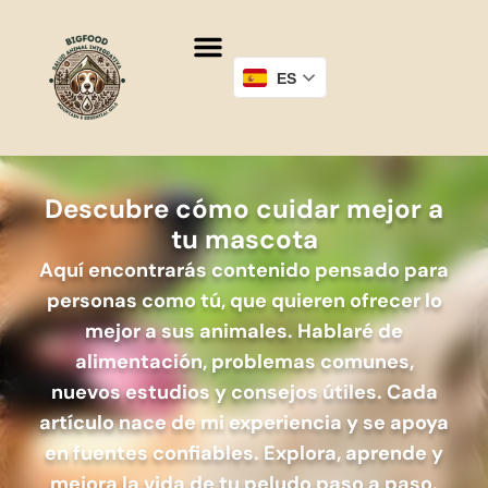
ES
Descubre cómo cuidar mejor a
tu mascota
Aquí encontrarás contenido pensado para
personas como tú, que quieren ofrecer lo
mejor a sus animales. Hablaré de
alimentación, problemas comunes,
nuevos estudios y consejos útiles. Cada
artículo nace de mi experiencia y se apoya
en fuentes confiables. Explora, aprende y
mejora la vida de tu peludo paso a paso.