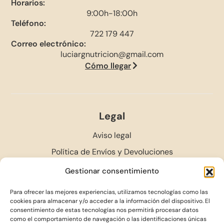
Horarios:
9:00h-18:00h
Teléfono:
722 179 447
Correo electrónico:
luciargnutricion@gmail.com
Cómo llegar
Legal
Aviso legal
Política de Envíos y Devoluciones
Política de privacidad
Gestionar consentimiento
Política de cookies (UE)
Para ofrecer las mejores experiencias, utilizamos tecnologías como las
Accesibilidad
cookies para almacenar y/o acceder a la información del dispositivo. El
consentimiento de estas tecnologías nos permitirá procesar datos
Fondo de la Transición Justa de España
como el comportamiento de navegación o las identificaciones únicas