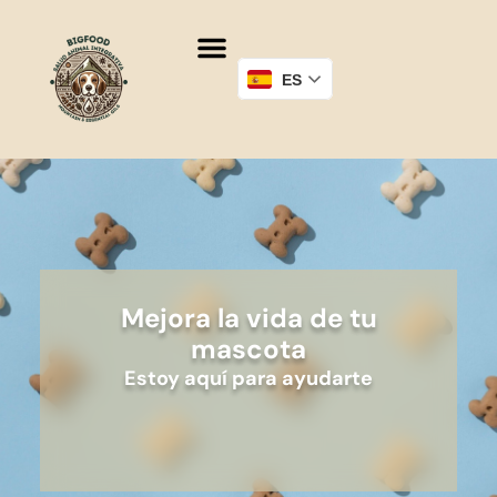
ES
Mejora la vida de tu
mascota
Estoy aquí para ayudarte